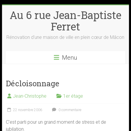
Skip
Au 6 rue Jean-Baptiste
to
content
Ferret
Rénovation d'une maison de ville en plein cœur de Mâcon
Menu
Décloisonnage
Jean-Christophe
1er étage
22 novembre 2006
0 commentaire
C’est parti pour un grand moment de stress et de
jubilation.