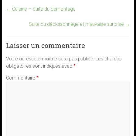
←
Cuisine – Suite du démontage
Suite du décloisonnage et mauvaise surprise
→
Laisser un commentaire
Votre adresse e-mail ne sera pas publiée.
Les champs
obligatoires sont indiqués avec
*
Commentaire
*