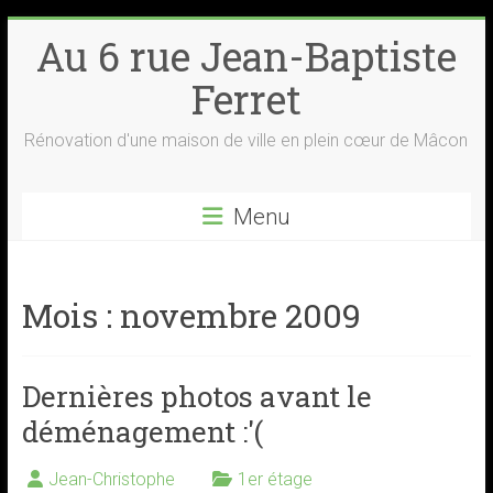
Skip
Au 6 rue Jean-Baptiste
to
content
Ferret
Rénovation d'une maison de ville en plein cœur de Mâcon
Menu
Mois :
novembre 2009
Dernières photos avant le
déménagement :'(
Jean-Christophe
1er étage