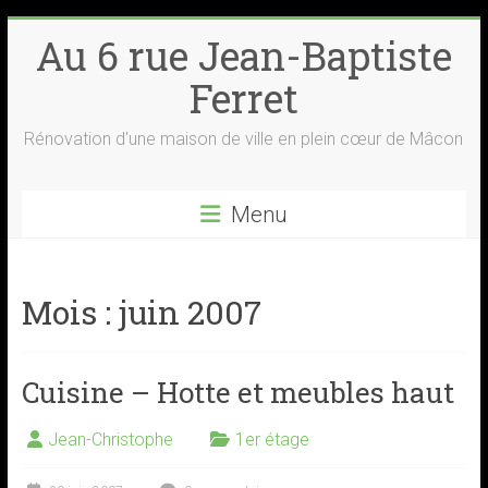
Skip
Au 6 rue Jean-Baptiste
to
content
Ferret
Rénovation d'une maison de ville en plein cœur de Mâcon
Menu
Mois :
juin 2007
Cuisine – Hotte et meubles haut
Jean-Christophe
1er étage