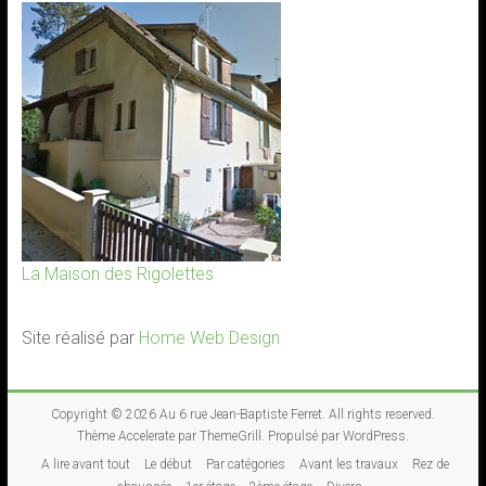
La Maison des Rigolettes
Site réalisé par
Home Web Design
Copyright © 2026
Au 6 rue Jean-Baptiste Ferret
. All rights reserved.
Thème
Accelerate
par ThemeGrill. Propulsé par
WordPress
.
A lire avant tout
Le début
Par catégories
Avant les travaux
Rez de