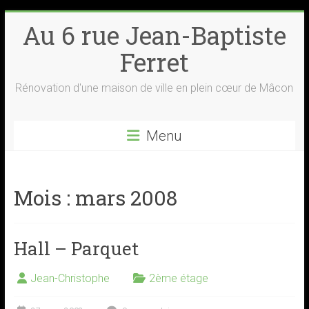
Skip
Au 6 rue Jean-Baptiste
to
content
Ferret
Rénovation d'une maison de ville en plein cœur de Mâcon
Menu
Mois :
mars 2008
Hall – Parquet
Jean-Christophe
2ème étage