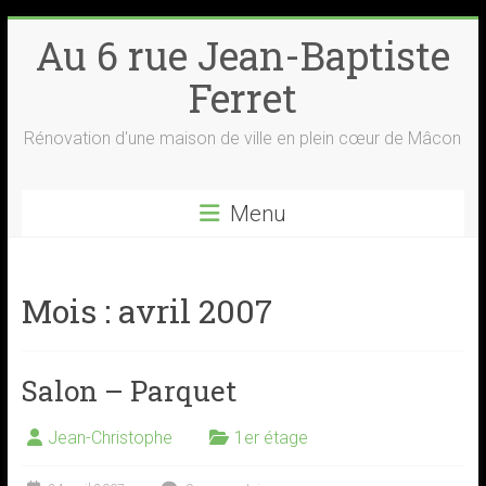
Skip
Au 6 rue Jean-Baptiste
to
content
Ferret
Rénovation d'une maison de ville en plein cœur de Mâcon
Menu
Mois :
avril 2007
Salon – Parquet
Jean-Christophe
1er étage