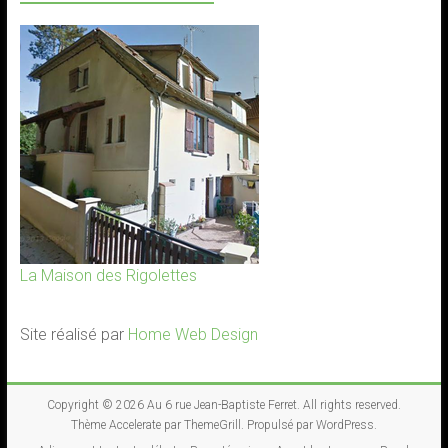
La Maison des Rigolettes
Site réalisé par
Home Web Design
Copyright © 2026
Au 6 rue Jean-Baptiste Ferret
. All rights reserved.
Thème
Accelerate
par ThemeGrill. Propulsé par
WordPress
.