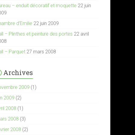
ureau – enduit décoratif et moquette
22 juin
009
hambre d’Emilie
22 juin 2009
ll – Plinthes et peinture des portes
22 avril
008
all – Parquet
27 mars 2008
Archives
ovembre 2009
(1)
in 2009
(2)
ril 2008
(1)
ars 2008
(3)
évrier 2008
(2)