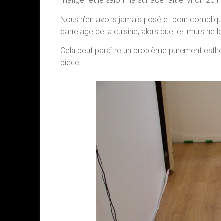
manger et le salon : la surface fait environ 25 
Nous n’en avons jamais posé et pour compliquer
carrelage de la cuisine, alors que les murs ne l
Cela peut paraître un problème purement esthé
pièce.