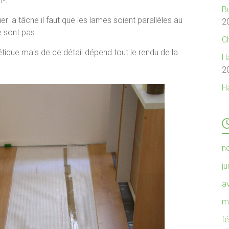
m².
B
 la tâche il faut que les lames soient parallèles au
2
e sont pas.
C
tique mais de ce détail dépend tout le rendu de la
Ha
2
H
n
ju
av
m
f