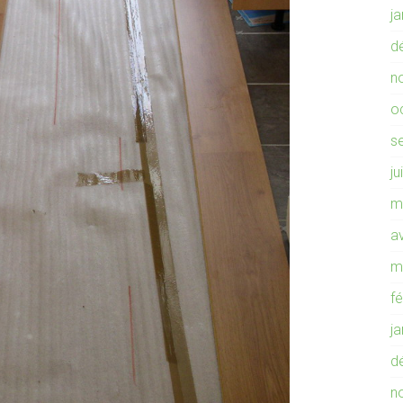
j
d
n
o
s
ju
m
av
m
f
j
d
n