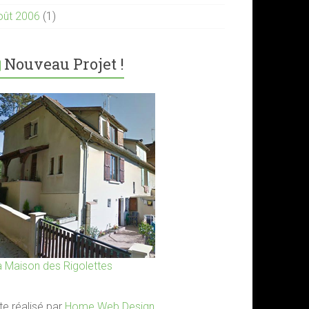
oût 2006
(1)
Nouveau Projet !
a Maison des Rigolettes
te réalisé par
Home Web Design