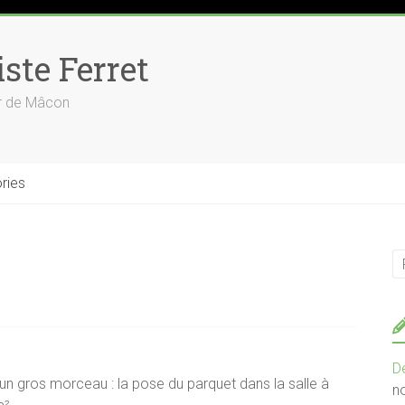
ste Ferret
ur de Mâcon
ries
D
 un gros morceau : la pose du parquet dans la salle à
n