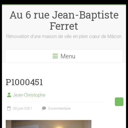
Skip
Au 6 rue Jean-Baptiste
to
content
Ferret
Rénovation d'une maison de ville en plein cœur de Mâcon
Menu
P1000451
Jean-Christophe
30 juin 2021
0 commentaire