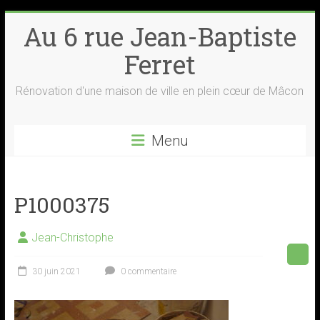
Skip
Au 6 rue Jean-Baptiste
to
content
Ferret
Rénovation d'une maison de ville en plein cœur de Mâcon
Menu
P1000375
Jean-Christophe
30 juin 2021
0 commentaire