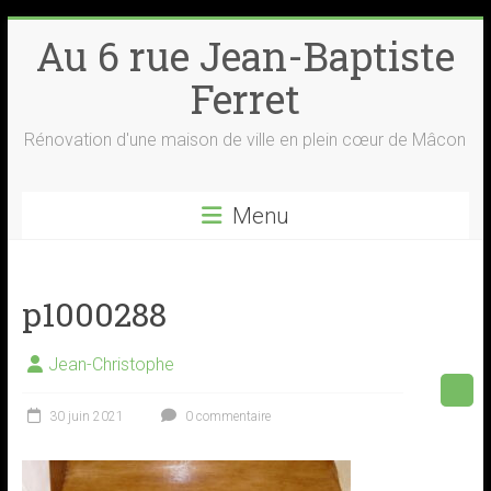
Skip
Au 6 rue Jean-Baptiste
to
content
Ferret
Rénovation d'une maison de ville en plein cœur de Mâcon
Menu
p1000288
Jean-Christophe
30 juin 2021
0 commentaire