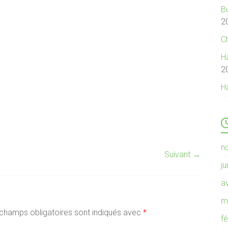
B
2
C
Ha
2
H
n
Suivant →
ju
av
m
champs obligatoires sont indiqués avec
*
f