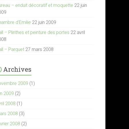
ureau – enduit décoratif et moquette
22 juin
009
hambre d’Emilie
22 juin 2009
ll – Plinthes et peinture des portes
22 avril
008
all – Parquet
27 mars 2008
Archives
ovembre 2009
(1)
in 2009
(2)
ril 2008
(1)
ars 2008
(3)
évrier 2008
(2)