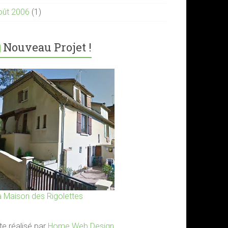
oût 2006
(1)
Nouveau Projet !
a Maison des Rigolettes
te réalisé par
Home Web Design