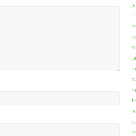
j
d
n
o
s
ju
m
av
m
f
j
d
n