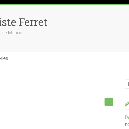
ste Ferret
ur de Mâcon
ries
D
n