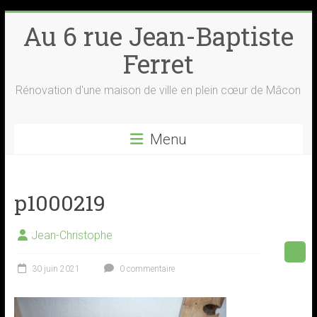
Skip
Au 6 rue Jean-Baptiste
to
content
Ferret
Rénovation d'une maison de ville en plein cœur de Mâcon
Menu
p1000219
Jean-Christophe
30 juin 2021
0 commentaire