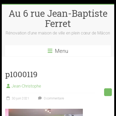
Skip
Au 6 rue Jean-Baptiste
to
content
Ferret
Rénovation d'une maison de ville en plein cœur de Mâcon
Menu
p1000119
Jean-Christophe
30 juin 2021
0 commentaire