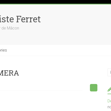
ste Ferret
ur de Mâcon
ries
AMERA
D
n