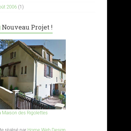
oût 2006
(1)
Nouveau Projet !
a Maison des Rigolettes
te réalisé par
Home Web Design