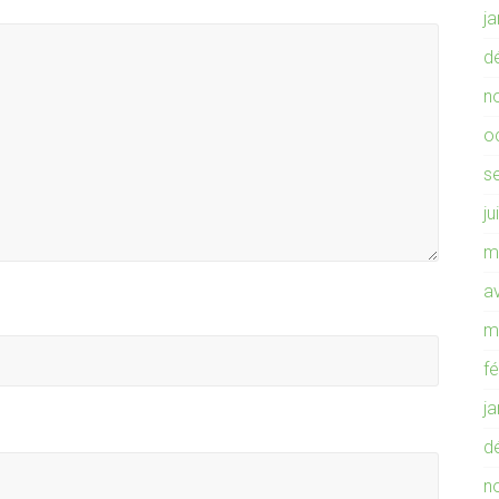
j
d
n
o
s
ju
m
av
m
f
j
d
n