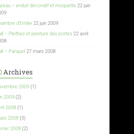
ureau – enduit décoratif et moquette
22 juin
009
hambre d’Emilie
22 juin 2009
ll – Plinthes et peinture des portes
22 avril
008
all – Parquet
27 mars 2008
Archives
ovembre 2009
(1)
in 2009
(2)
ril 2008
(1)
ars 2008
(3)
évrier 2008
(2)