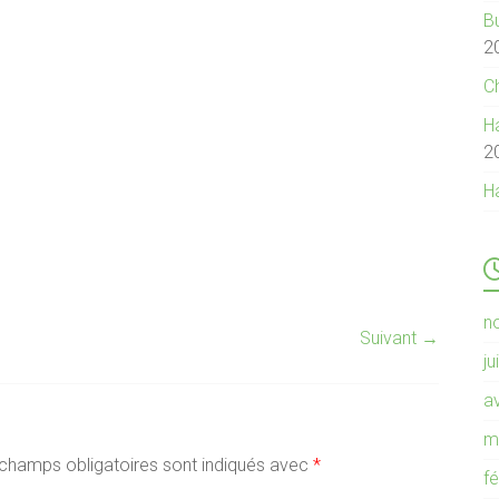
B
2
C
Ha
2
H
n
Suivant →
ju
av
m
champs obligatoires sont indiqués avec
*
f