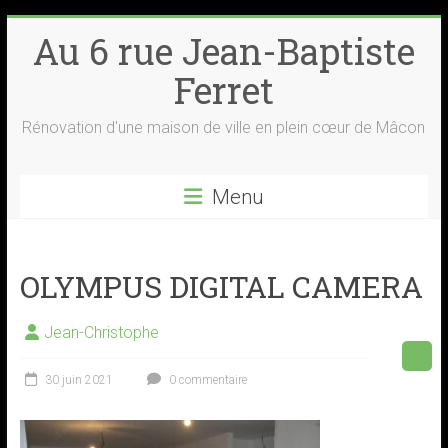
Skip
Au 6 rue Jean-Baptiste
to
content
Ferret
Rénovation d'une maison de ville en plein cœur de Mâcon
Menu
OLYMPUS DIGITAL CAMERA
Jean-Christophe
30 juin 2021
0 commentaire