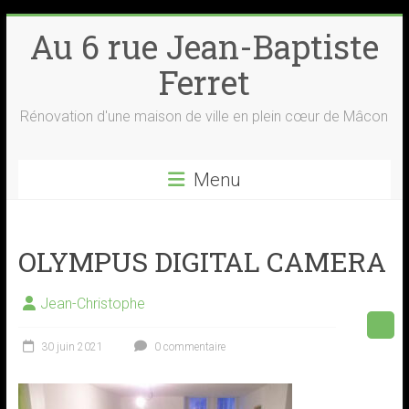
Skip
Au 6 rue Jean-Baptiste
to
content
Ferret
Rénovation d'une maison de ville en plein cœur de Mâcon
Menu
OLYMPUS DIGITAL CAMERA
Jean-Christophe
30 juin 2021
0 commentaire