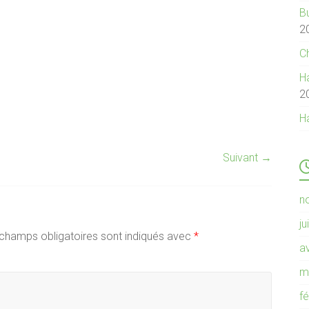
B
2
C
Ha
2
H
Suivant →
n
ju
champs obligatoires sont indiqués avec
*
av
m
f