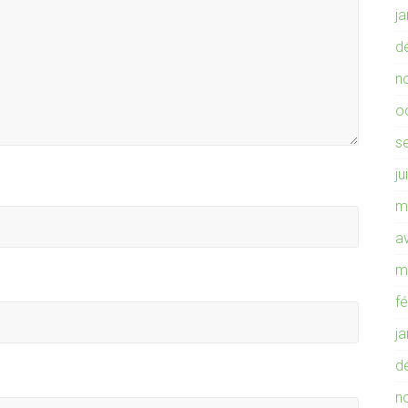
j
d
n
o
s
ju
m
av
m
f
j
d
n