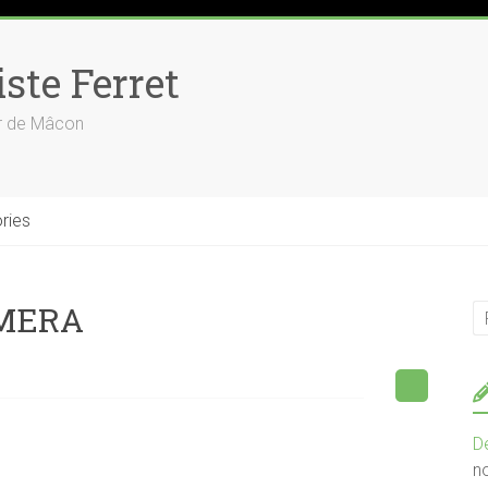
ste Ferret
ur de Mâcon
ries
AMERA
D
n