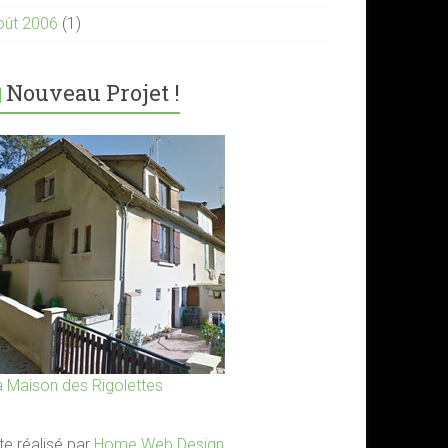
oût 2006
(1)
Nouveau Projet !
a Maison des Rigolettes
te réalisé par
Home Web Design