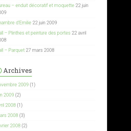
ureau – enduit décoratif et moquette
22 juin
009
hambre d’Emilie
22 juin 2009
ll – Plinthes et peinture des portes
22 avril
008
all – Parquet
27 mars 2008
Archives
ovembre 2009
(1)
in 2009
(2)
ril 2008
(1)
ars 2008
(3)
évrier 2008
(2)