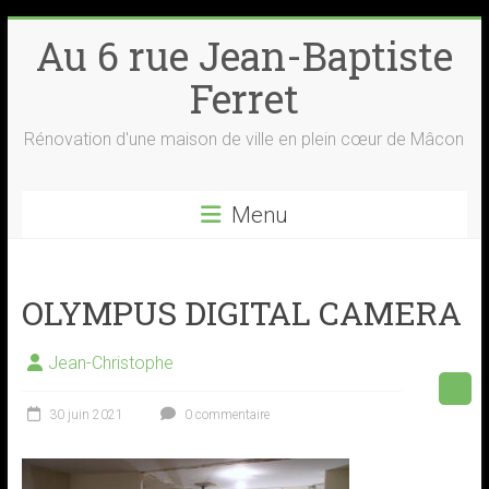
Skip
Au 6 rue Jean-Baptiste
to
content
Ferret
Rénovation d'une maison de ville en plein cœur de Mâcon
Menu
OLYMPUS DIGITAL CAMERA
Jean-Christophe
30 juin 2021
0 commentaire