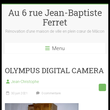
Skip
Au 6 rue Jean-Baptiste
to
content
Ferret
Rénovation d'une maison de ville en plein cœur de Mâcon
Menu
OLYMPUS DIGITAL CAMERA
Jean-Christophe
30 juin 2021
0 commentaire