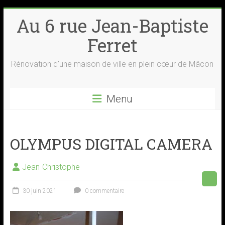
Skip
Au 6 rue Jean-Baptiste
to
content
Ferret
Rénovation d'une maison de ville en plein cœur de Mâcon
Menu
OLYMPUS DIGITAL CAMERA
Jean-Christophe
30 juin 2021
0 commentaire