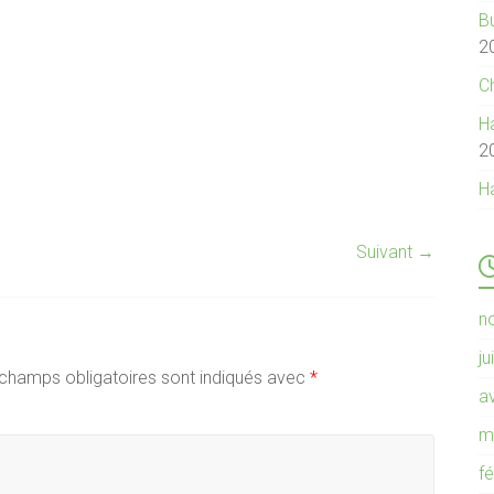
B
2
C
Ha
2
H
Suivant →
n
ju
champs obligatoires sont indiqués avec
*
av
m
f