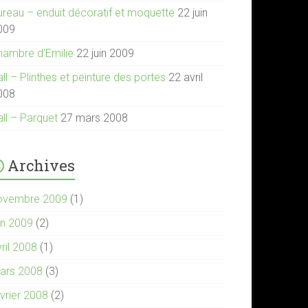
ureau – enduit décoratif et moquette
22 juin
009
hambre d’Emilie
22 juin 2009
ll – Plinthes et peinture des portes
22 avril
008
all – Parquet
27 mars 2008
Archives
ovembre 2009
(1)
in 2009
(2)
ril 2008
(1)
ars 2008
(3)
évrier 2008
(2)