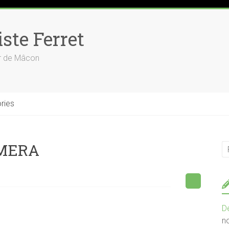
ste Ferret
ur de Mâcon
ries
AMERA
D
n