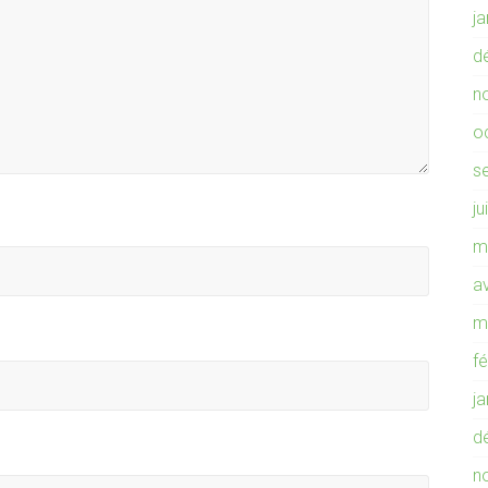
j
d
n
o
s
ju
m
av
m
f
j
d
n