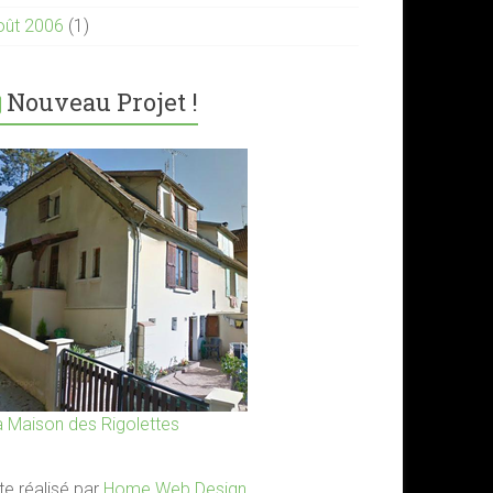
oût 2006
(1)
Nouveau Projet !
a Maison des Rigolettes
te réalisé par
Home Web Design