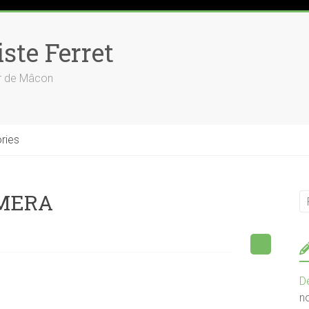
ste Ferret
ur de Mâcon
ries
AMERA
D
n