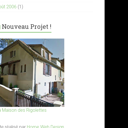
oût 2006
(1)
Nouveau Projet !
a Maison des Rigolettes
te réalisé par
Home Web Design