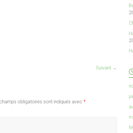
B
2
C
Ha
2
H
Suivant →
n
ju
champs obligatoires sont indiqués avec
*
av
m
f