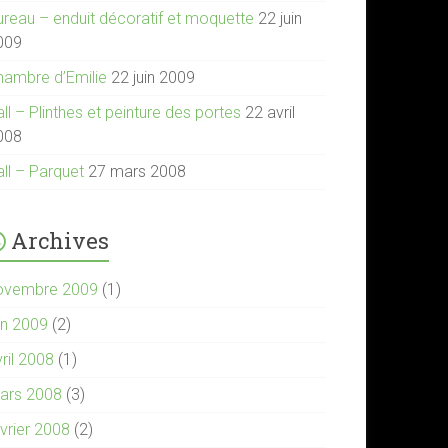
ureau – enduit décoratif et moquette
22 juin
009
hambre d’Emilie
22 juin 2009
ll – Plinthes et peinture des portes
22 avril
008
all – Parquet
27 mars 2008
Archives
ovembre 2009
(1)
in 2009
(2)
ril 2008
(1)
ars 2008
(3)
évrier 2008
(2)