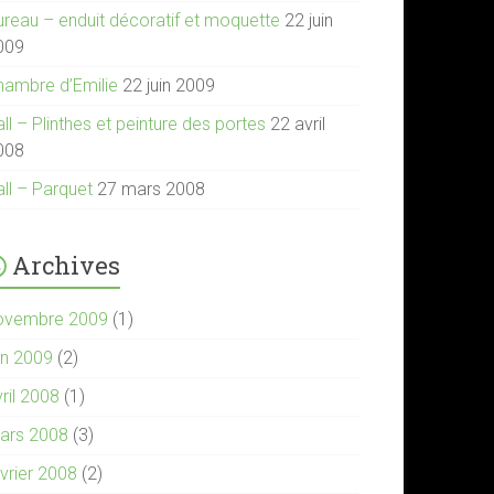
ureau – enduit décoratif et moquette
22 juin
009
hambre d’Emilie
22 juin 2009
ll – Plinthes et peinture des portes
22 avril
008
all – Parquet
27 mars 2008
Archives
ovembre 2009
(1)
in 2009
(2)
ril 2008
(1)
ars 2008
(3)
évrier 2008
(2)