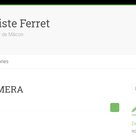
ste Ferret
ur de Mâcon
ries
AMERA
D
n