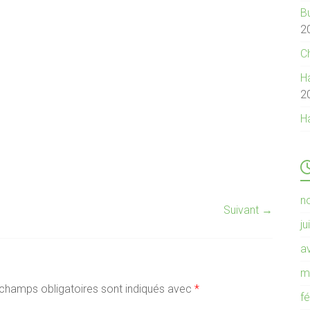
B
2
C
Ha
2
H
n
Suivant →
ju
av
m
champs obligatoires sont indiqués avec
*
f