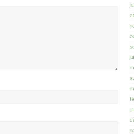
j
d
n
o
s
ju
m
av
m
f
j
d
n