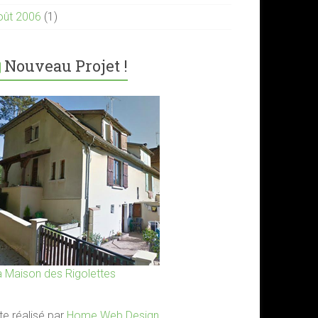
oût 2006
(1)
Nouveau Projet !
a Maison des Rigolettes
te réalisé par
Home Web Design