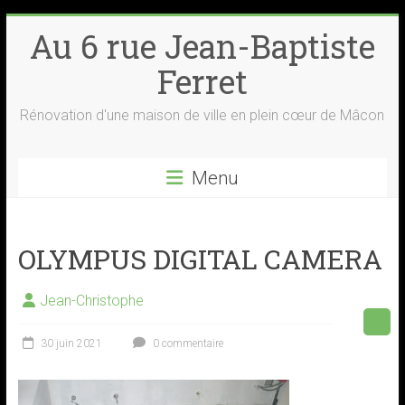
Skip
Au 6 rue Jean-Baptiste
to
content
Ferret
Rénovation d'une maison de ville en plein cœur de Mâcon
Menu
OLYMPUS DIGITAL CAMERA
Jean-Christophe
30 juin 2021
0 commentaire