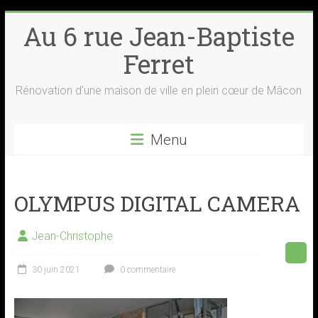
Skip
Au 6 rue Jean-Baptiste
to
content
Ferret
Rénovation d'une maison de ville en plein cœur de Mâcon
Menu
OLYMPUS DIGITAL CAMERA
Jean-Christophe
30 juin 2021
0 commentaire