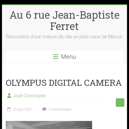
Skip
Au 6 rue Jean-Baptiste
to
content
Ferret
Rénovation d'une maison de ville en plein cœur de Mâcon
Menu
OLYMPUS DIGITAL CAMERA
Jean-Christophe
30 juin 2021
0 commentaire