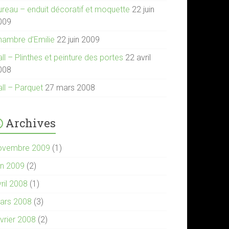
ureau – enduit décoratif et moquette
22 juin
009
hambre d’Emilie
22 juin 2009
ll – Plinthes et peinture des portes
22 avril
008
all – Parquet
27 mars 2008
Archives
ovembre 2009
(1)
in 2009
(2)
ril 2008
(1)
ars 2008
(3)
évrier 2008
(2)