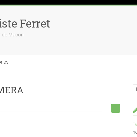
ste Ferret
ur de Mâcon
ries
AMERA
D
n