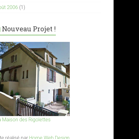
oût 2006
(1)
Nouveau Projet !
a Maison des Rigolettes
te réalisé par
Home Web Design