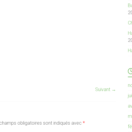
B
2
C
Ha
2
H
n
Suivant →
ju
av
m
champs obligatoires sont indiqués avec
*
f