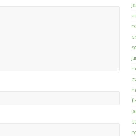
j
d
n
o
s
ju
m
av
m
f
j
d
n