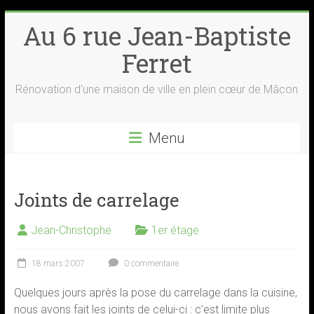
Skip
Au 6 rue Jean-Baptiste
to
content
Ferret
Rénovation d'une maison de ville en plein cœur de Mâcon
Menu
Joints de carrelage
Jean-Christophe
1er étage
18 mars 2007
0 commentaire
Quelques jours après la pose du carrelage dans la cuisine,
nous avons fait les joints de celui-ci : c’est limite plus