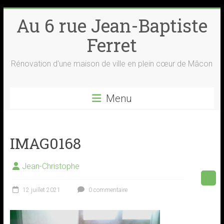
Skip
Au 6 rue Jean-Baptiste
to
content
Ferret
Rénovation d'une maison de ville en plein cœur de Mâcon
Menu
IMAG0168
Jean-Christophe
12 juillet 2021
0 commentaire