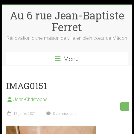
Skip
Au 6 rue Jean-Baptiste
to
content
Ferret
Rénovation d'une maison de ville en plein cœur de Mâcon
Menu
IMAG0151
Jean-Christophe
12 juillet 2021
0 commentaire